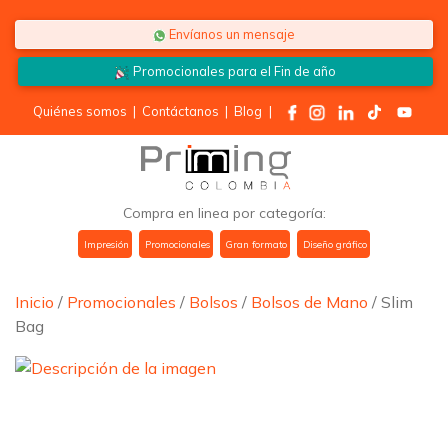
Saltar al contenido
Envíanos un mensaje
Promocionales para el
Fin de año
Quiénes somos
|
Contáctanos
|
Blog
|
Compra en linea por categoría:
Impresión
Promocionales
Gran formato
Diseño gráfico
Inicio
/
Promocionales
/
Bolsos
/
Bolsos de Mano
/ Slim
Bag