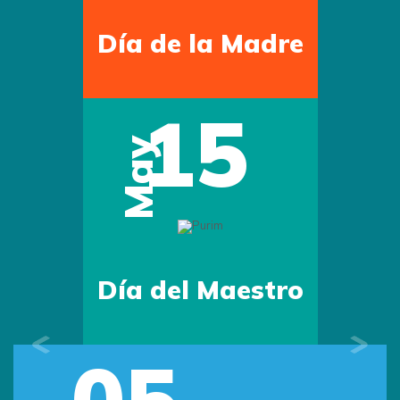
Día de la Madre
15
May
Día del Maestro
05
Previous
Next