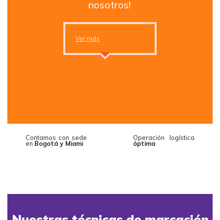
nosotros!
Ver más
Contamos con sede
Operación logística
ous
en
Bogotá y Miami
óptima
Nuestras técnicas de marcación