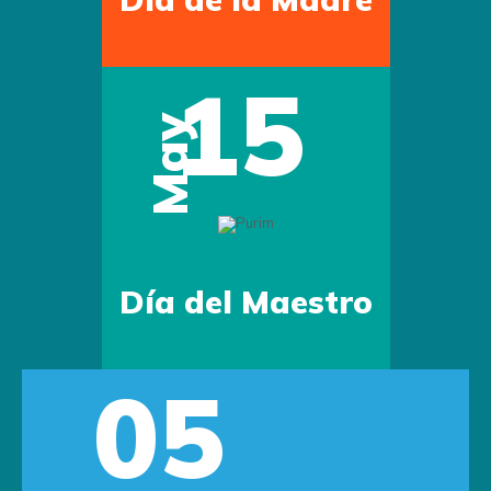
15
May
Día del Maestro
05
us