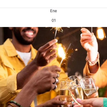
Ene
01