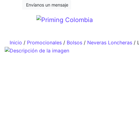
Saltar al contenido
Envíanos un mensaje
Inicio
/
Promocionales
/
Bolsos
/
Neveras Loncheras
/ 