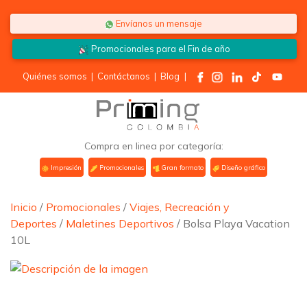
Saltar al contenido
Envíanos un mensaje
Promocionales para el
Fin de año
Quiénes somos
|
Contáctanos
|
Blog
|
Compra en linea por categoría:
Impresión
Promocionales
Gran formato
Diseño gráfico
Inicio
/
Promocionales
/
Viajes, Recreación y
Deportes
/
Maletines Deportivos
/ Bolsa Playa Vacation
10L