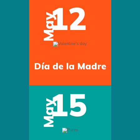
12
May
Día de la Madre
15
May