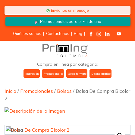
Saltar al contenido
Envíanos un mensaje
Promocionales para el
Fin de año
Quiénes somos
|
Contáctanos
|
Blog
|
Compra en linea por categoría:
Impresión
Promocionales
Gran formato
Diseño gráfico
Inicio
/
Promocionales
/
Bolsas
/ Bolsa De Compra Bicolor
2