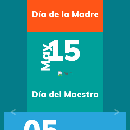
Día de la Madre
15
May
Día del Maestro
05
Previous
Next