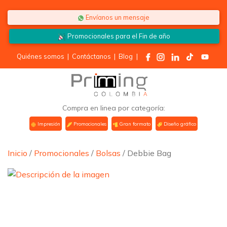
Saltar al contenido
Envíanos un mensaje
Promocionales para el
Fin de año
Quiénes somos
|
Contáctanos
|
Blog
|
Compra en linea por categoría:
Impresión
Promocionales
Gran formato
Diseño gráfico
Inicio
/
Promocionales
/
Bolsas
/ Debbie Bag