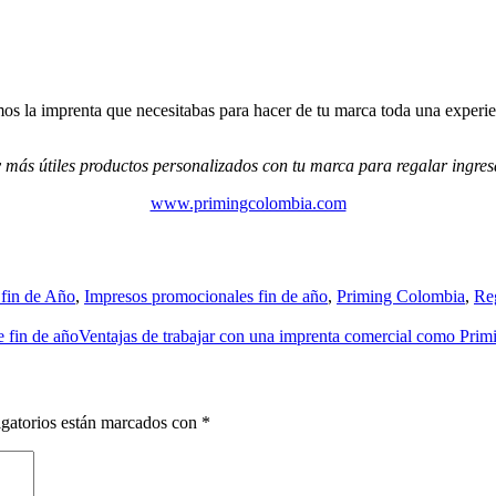
os la imprenta que necesitabas para hacer de tu marca toda una experie
 y más útiles productos personalizados con tu marca para regalar ingres
www.primingcolombia.com
 fin de Año
,
Impresos promocionales fin de año
,
Priming Colombia
,
Reg
e fin de año
Ventajas de trabajar con una imprenta comercial como Pri
gatorios están marcados con
*