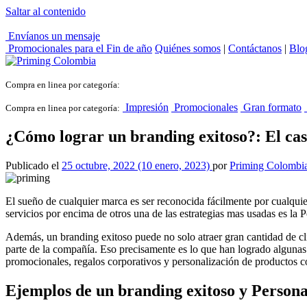
Saltar al contenido
Envíanos un mensaje
Promocionales para el
Fin de año
Quiénes somos
|
Contáctanos
|
Blo
Compra en linea por categoría:
Impresión
Promocionales
Gran formato
Compra en linea por categoría:
¿Cómo lograr un branding exitoso?: El ca
Publicado el
25 octubre, 2022
(10 enero, 2023)
por
Priming Colombi
El sueño de cualquier marca es ser reconocida fácilmente por cualquie
servicios por encima de otros una de las estrategias mas usadas es la 
Además, un branding exitoso puede no solo atraer gran cantidad de c
parte de la compañía. Eso precisamente es lo que han logrado algunas 
promocionales, regalos corporativos y personalización de productos con
Ejemplos de un branding exitoso
y Persona