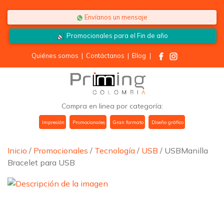
Saltar al contenido
Envíanos un mensaje
Promocionales para el
Fin de año
Quiénes somos
|
Contáctanos
|
Blog
|
Compra en linea por categoría:
Impresión
Promocionales
Gran formato
Diseño gráfico
Inicio
/
Promocionales
/
Tecnología
/
USB
/ USBManilla
Bracelet para USB