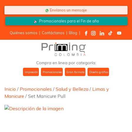
Saltar al contenido
Envíanos un mensaje
Promocionales para el
Fin de año
Quiénes somos
|
Contáctanos
|
Blog
|
Compra en linea por categoría:
Impresión
Promocionales
Gran formato
Diseño gráfico
Inicio
/
Promocionales
/
Salud y Belleza
/
Limas y
Manicure
/ Set Manicure Pull