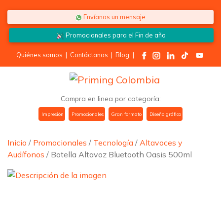
Saltar al contenido
Envíanos un mensaje
Promocionales para el
Fin de año
Quiénes somos
|
Contáctanos
|
Blog
|
Compra en linea por categoría:
Impresión
Promocionales
Gran formato
Diseño gráfico
Inicio
/
Promocionales
/
Tecnología
/
Altavoces y
Audífonos
/ Botella Altavoz Bluetooth Oasis 500ml