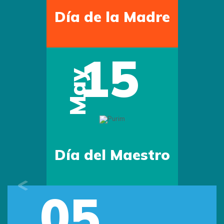
Día de la Madre
15
May
Día del Maestro
05
Previous
Next