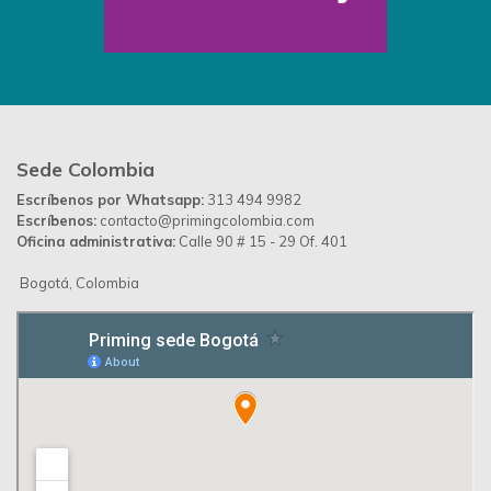
Día del Maest
05
Previous
Next