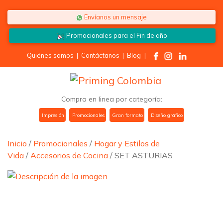
Saltar al contenido
Envíanos un mensaje
Promocionales para el
Fin de año
Quiénes somos
|
Contáctanos
|
Blog
|
Compra en linea por categoría:
Impresión
Promocionales
Gran formato
Diseño gráfico
Inicio
/
Promocionales
/
Hogar y Estilos de
Vida
/
Accesorios de Cocina
/ SET ASTURIAS