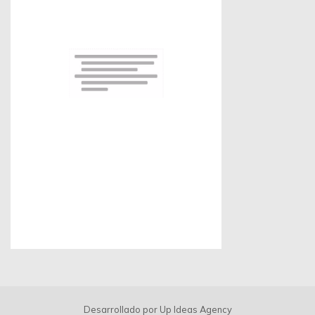
Día del Padr
Sede Colombia
Escríbenos por Whatsapp:
313 494 9982