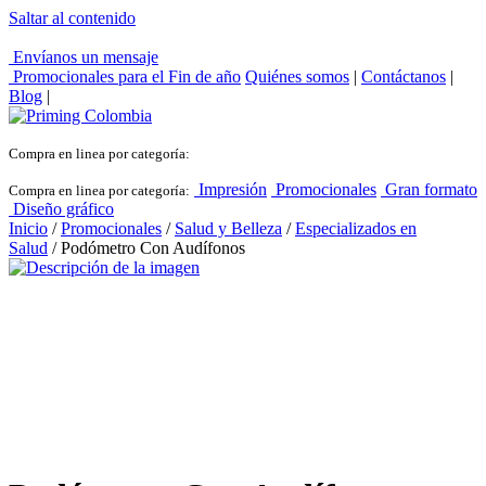
Saltar al contenido
Envíanos un mensaje
Promocionales para el
Fin de año
Quiénes somos
|
Contáctanos
|
Blog
|
Compra en linea por categoría:
Impresión
Promocionales
Gran formato
Compra en linea por categoría:
Diseño gráfico
Inicio
/
Promocionales
/
Salud y Belleza
/
Especializados en
Salud
/ Podómetro Con Audífonos