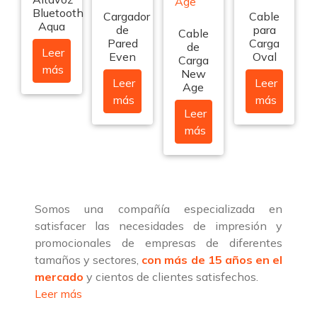
Bluetooth
Cargador
Cable
Aqua
de
para
Cable
Pared
Carga
de
Leer
Even
Oval
Carga
más
New
Leer
Leer
Age
más
más
Leer
más
Somos una compañía especializada en
satisfacer las necesidades de impresión y
promocionales de empresas de diferentes
tamaños y sectores,
con más de 15 años en el
mercado
y cientos de clientes satisfechos.
Leer más