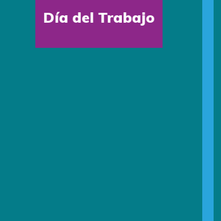
Síguenos:
Sede Estados Unidos
Escríbenos por Whatsapp:
+1 (305) 572-5670
Escríbenos:
info@primingusa.com
Visítanos:
1160 Kane Concourse Suite 202, Bay
Harbor Islands
FL 33154 United States