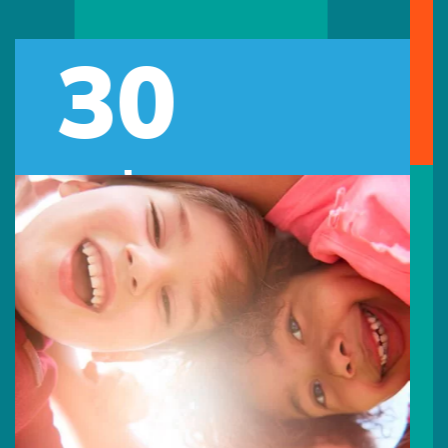
05
Previous
Next
Jun
Día mundial del Medio
Ambiente
16
Jun