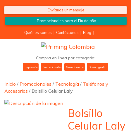
Saltar al contenido
Envíanos un mensaje
Promocionales para el
Fin de año
Quiénes somos
|
Contáctanos
|
Blog
|
Compra en linea por categoría:
Impresión
Promocionales
Gran formato
Diseño gráfico
Inicio
/
Promocionales
/
Tecnología
/
Teléfonos y
Accesorios
/ Bolsillo Celular Laly
Bolsillo
Celular Laly