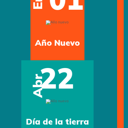
May
Día de la Madre
15
May
Día del Maestro