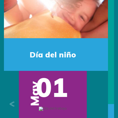
Día del Padre
Sede Colombia
Escríbenos por Whatsapp:
313 494 9982
Escríbenos:
contacto@primingcolombia.com
Oficina administrativa:
Calle 90 # 15 - 29 Of. 401
Bogotá, Colombia