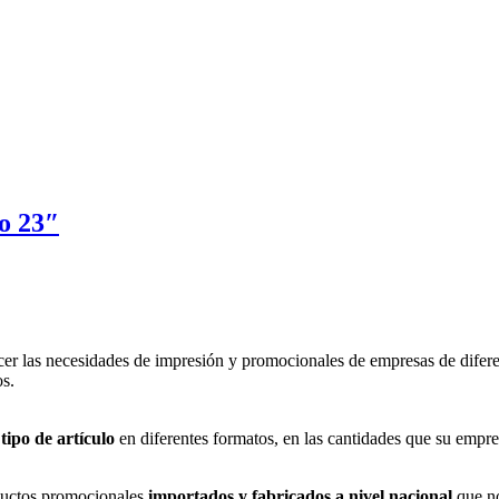
o 23″
er las necesidades de impresión y promocionales de empresas de difere
os.
tipo de artículo
en diferentes formatos, en las cantidades que su empre
uctos promocionales
importados y fabricados a nivel nacional
que no