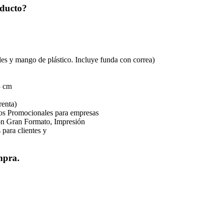
oducto?
mango de plástico. Incluye funda con correa)
 cm
renta)
os Promocionales para empresas
ión Gran Formato, Impresión
 para clientes y
mpra.