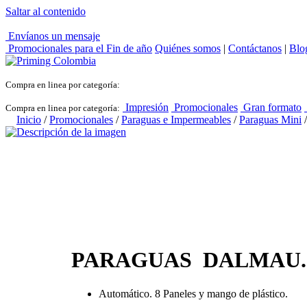
Saltar al contenido
Envíanos un mensaje
Promocionales para el
Fin de año
Quiénes somos
|
Contáctanos
|
Blo
Compra en linea por categoría:
Impresión
Promocionales
Gran formato
Compra en linea por categoría:
Inicio
/
Promocionales
/
Paraguas e Impermeables
/
Paraguas Mini
PARAGUAS DALMAU.
Automático. 8 Paneles y mango de plástico.