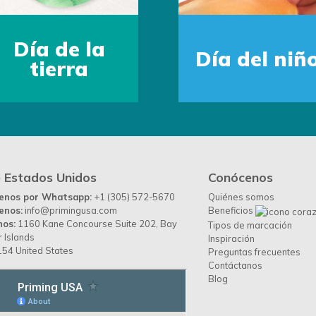
el niño
 Estados Unidos
Conócenos
benos por Whatsapp:
+1 (305) 572-5670
Quiénes somos
enos:
info@primingusa.com
Beneficios
nos:
1160 Kane Concourse Suite 202, Bay
Tipos de marcación
 Islands
Inspiración
54 United States
Preguntas frecuentes
Contáctanos
Blog