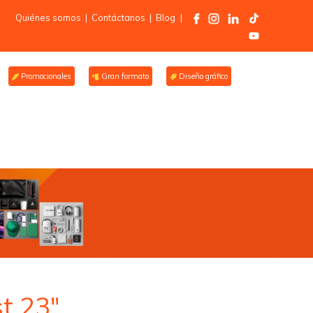
Quiénes somos
|
Contáctanos
|
Blog
|
Promocionales
Gran formato
Diseño gráfico
t 23″