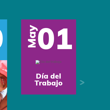
12
May
Next