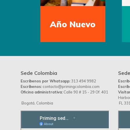
Día de la
Día d
tierra
Sede Colombia
Sede
Escríbenos por Whatsapp:
313 494 9982
Escrí
Escríbenos:
contacto@primingcolombia.com
Escríb
Oficina administrativa:
Calle 90 # 15 - 29 Of. 401
Visíta
Harbor
Bogotá, Colombia
FL 331