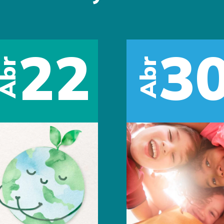
30
01
May
Día del
Trabajo