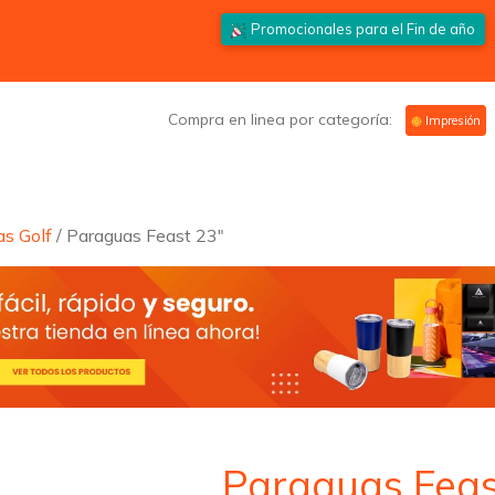
Promocionales para el
Fin de año
Compra en linea por categoría:
Impresión
s Golf
/ Paraguas Feast 23″
Paraguas Feas