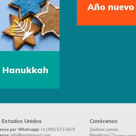
Año nuevo
Hanukkah
 Estados Unidos
Conócenos
benos por Whatsapp:
+1 (305) 572-5670
Quiénes somos
enos:
info@primingusa.com
Beneficios