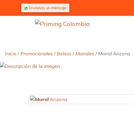
Saltar al contenido
Envíanos un mensaje
Inicio
/
Promocionales
/
Bolsos
/
Morrales
/ Morral Arizona