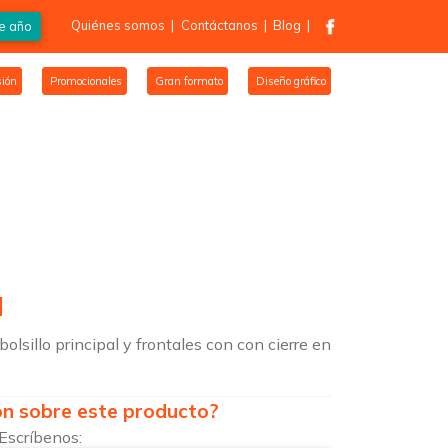
Quiénes somos
|
Contáctanos
|
Blog
|
de año
ión
Promocionales
Gran formato
Diseño gráfico
a
olsillo principal y frontales con con cierre en
ón sobre este producto?
Escríbenos: