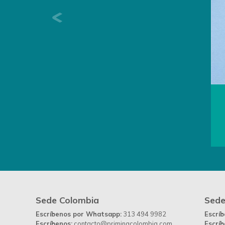
Previous
Sede Colombia
Sede
Escríbenos por Whatsapp:
313 494 9982
Escrí
Escríbenos:
contacto@primingcolombia.com
Escríb