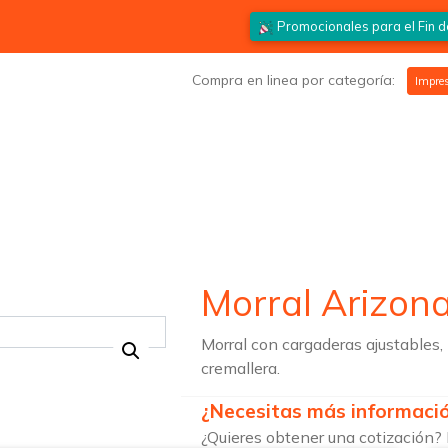
Promocionales para el
Fin 
Compra en linea por categoría:
Impres
Morral Arizon
Morral con cargaderas ajustables, b
cremallera.
¿Necesitas más informaci
¿Quieres obtener una cotización? 