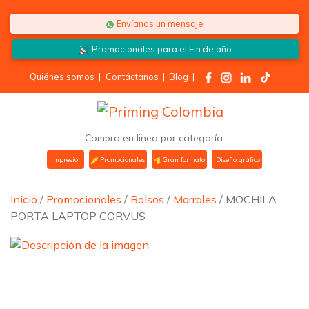
Saltar al contenido
Envíanos un mensaje
Promocionales para el
Fin de año
Quiénes somos
|
Contáctanos
|
Blog
|
Compra en linea por categoría:
Impresión
Promocionales
Gran formato
Diseño gráfico
Inicio
/
Promocionales
/
Bolsos
/
Morrales
/ MOCHILA
PORTA LAPTOP CORVUS