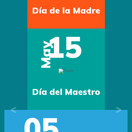
Día de la Madre
15
May
Día del Maestro
05
Previous
Next