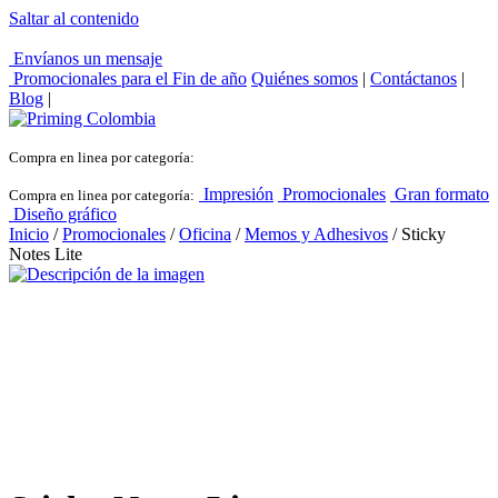
Saltar al contenido
Envíanos un mensaje
Promocionales para el
Fin de año
Quiénes somos
|
Contáctanos
|
Blog
|
Compra en linea por categoría:
Impresión
Promocionales
Gran formato
Compra en linea por categoría:
Diseño gráfico
Inicio
/
Promocionales
/
Oficina
/
Memos y Adhesivos
/ Sticky
Notes Lite