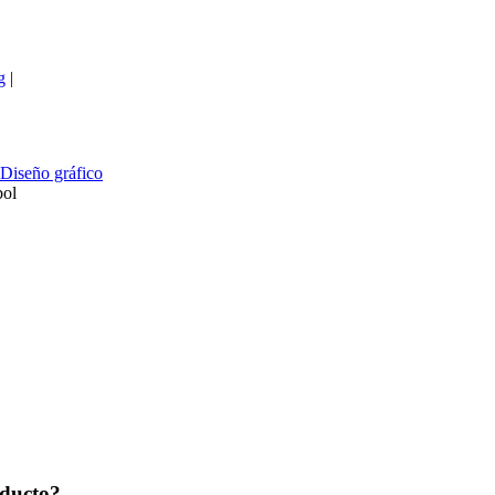
g
|
Diseño gráfico
ol
oducto?