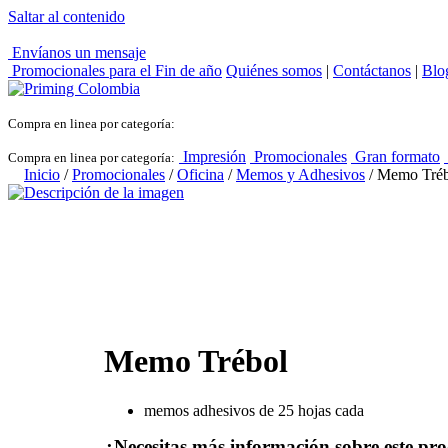
Saltar al contenido
Envíanos un mensaje
Promocionales para el
Fin de año
Quiénes somos
|
Contáctanos
|
Blo
Compra en linea por categoría:
Impresión
Promocionales
Gran formato
Compra en linea por categoría:
Inicio
/
Promocionales
/
Oficina
/
Memos y Adhesivos
/ Memo Tréb
Memo Trébol
memos adhesivos de 25 hojas cada
¿Necesitas más información sobre este pr