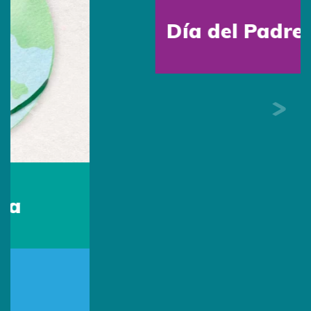
Día del Padre
Sede Colombia
Escríbenos por Whatsapp:
313 494 9982
Escríbenos:
contacto@primingcolombia.com
Oficina administrativa:
Calle 90 # 15 - 29 Of. 401
Bogotá, Colombia