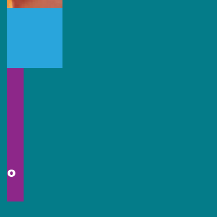
Síguenos:
Conócenos
Quiénes somos
Beneficios
Tipos de marcación
Inspiración
Preguntas frecuentes
Contáctanos
Blog
Contáctanos