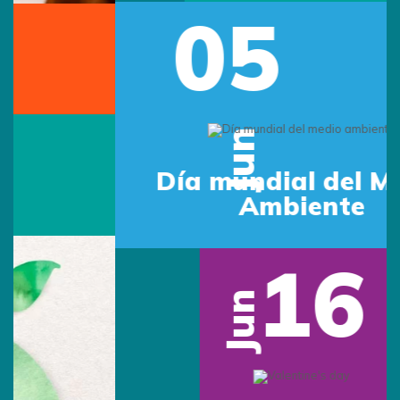
05
Previous
Next
Jun
Día mundial del Medio
Ambiente
16
Jun