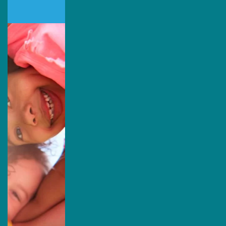
Síguenos:
Sede Estados Unidos
Escríbenos por Whatsapp:
+1 (305) 572-5670
Escríbenos:
info@primingusa.com
Visítanos:
1160 Kane Concourse Suite 202, Bay
Harbor Islands
FL 33154 United States