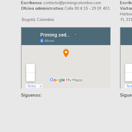
Escríbenos:
contacto@primingcolombia.com
Escríb
Oficina administrativa:
Calle 90 # 15 - 29 Of. 401
Visíta
Harbor
Bogotá, Colombia
FL 331
Síguenos:
Sígue