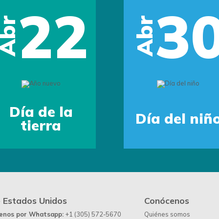
22
3
Abr
Abr
Día de la
Día del niñ
tierra
 Estados Unidos
Conócenos
benos por Whatsapp:
+1 (305) 572-5670
Quiénes somos