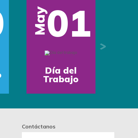
0
01
May
Next
Día del
o
Trabajo
Contáctanos