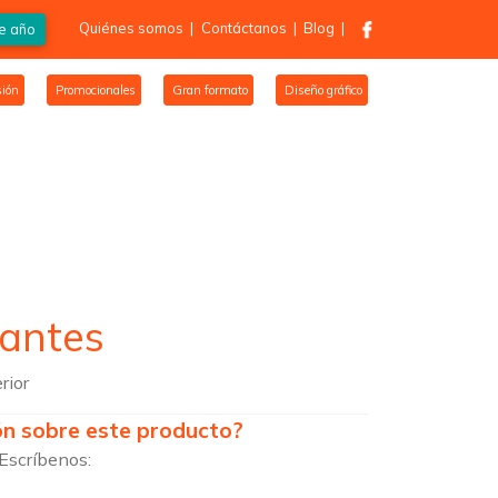
Quiénes somos
|
Contáctanos
|
Blog
|
de año
ión
Promocionales
Gran formato
Diseño gráfico
antes
rior
ón sobre este producto?
Escríbenos: