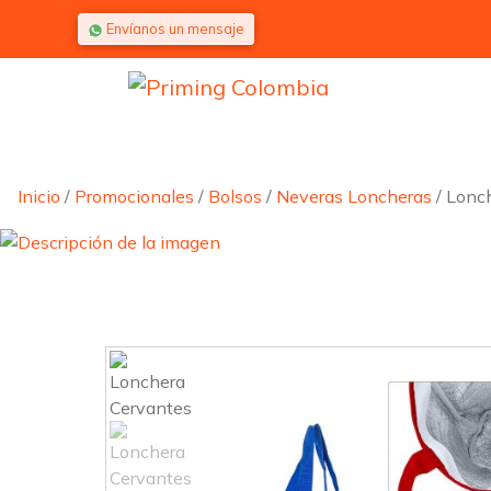
Saltar al contenido
Envíanos un mensaje
Inicio
/
Promocionales
/
Bolsos
/
Neveras Loncheras
/ Lonc