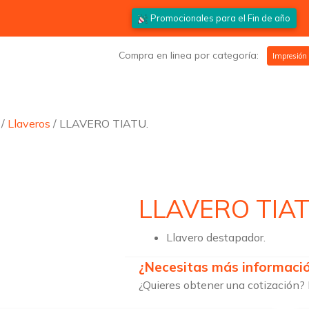
Promocionales para el
Fin de año
Compra en linea por categoría:
Impresión
/
Llaveros
/ LLAVERO TIATU.
LLAVERO TIAT
Llavero destapador.
¿Necesitas más informaci
¿Quieres obtener una cotización? 