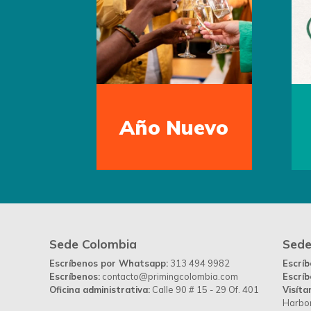
Año Nuevo
Sede Colombia
Sede
Escríbenos por Whatsapp:
313 494 9982
Escrí
Escríbenos:
contacto@primingcolombia.com
Escríb
Oficina administrativa:
Calle 90 # 15 - 29 Of. 401
Visíta
Harbor