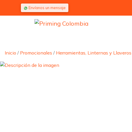
Saltar al contenido
Envíanos un mensaje
Inicio
/
Promocionales
/
Herramientas, Linternas y Llaveros