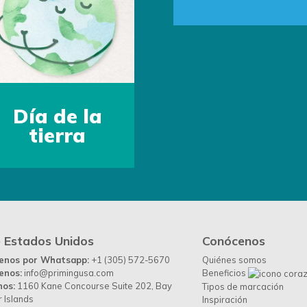
Día de la
tierra
 Estados Unidos
Conócenos
benos por Whatsapp:
+1 (305) 572-5670
Quiénes somos
enos:
info@primingusa.com
Beneficios
nos:
1160 Kane Concourse Suite 202, Bay
Tipos de marcación
 Islands
Inspiración