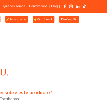
Quiénes somos
|
Contáctanos
|
Blog
|
Promocionales
Gran formato
Diseño gráfico
U.
ón sobre este producto?
Escríbenos: