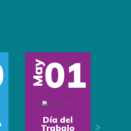
0
01
May
Día del
o
Trabajo
Next