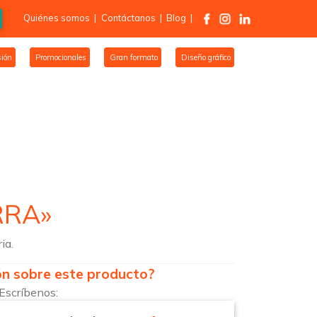
Quiénes somos
|
Contáctanos
|
Blog
|
ión
Promocionales
Gran formato
Diseño gráfico
RRA»
ia.
ón sobre este producto?
Escríbenos: