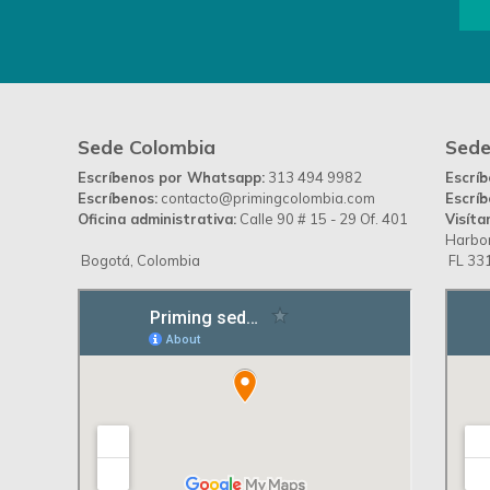
Sede Colombia
Sede
Escríbenos por Whatsapp:
313 494 9982
Escrí
Escríbenos:
contacto@primingcolombia.com
Escríb
Oficina administrativa:
Calle 90 # 15 - 29 Of. 401
Visíta
Harbor
Bogotá, Colombia
FL 331