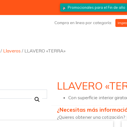
Promocionales para el
Fin de año
Compra en linea por categoría:
Impres
/
Llaveros
/ LLAVERO «TERRA»
LLAVERO «TE
Con superficie interior girator
¿Necesitas más informaci
¿Quieres obtener una cotización? 