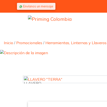
Saltar al contenido
Envíanos un mensaje
Inicio
/
Promocionales
/
Herramientas, Linternas y Llaveros