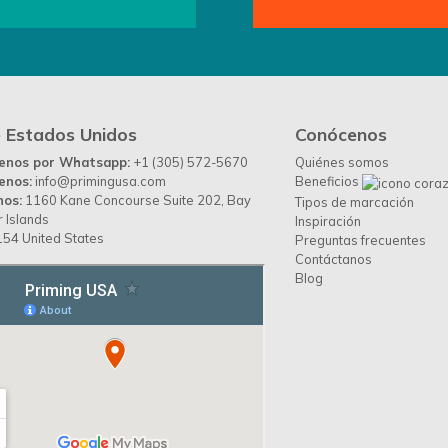
 Estados Unidos
Conócenos
benos por Whatsapp:
+1 (305) 572-5670
Quiénes somos
enos:
info@primingusa.com
Beneficios
nos:
1160 Kane Concourse Suite 202, Bay
Tipos de marcación
 Islands
Inspiración
54 United States
Preguntas frecuentes
Contáctanos
Blog