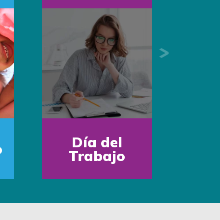
Next
Día mundi
Día del
del Medi
Maestro
Ambient