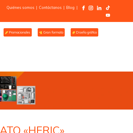
Quiénes somos
|
Contáctanos
|
Blog
|
Promocionales
Gran formato
Diseño gráfico
ATO «HERIC»