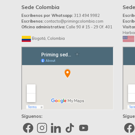
Sede Colombia
Sede
Escríbenos por Whatsapp:
313 494 9982
Escrí
Escríbenos:
contacto@primingcolombia.com
Escríb
Oficina administrativa:
Calle 90 # 15 - 29 Of. 401
Visíta
Harbor
Bogotá, Colombia
Síguenos:
Sígue