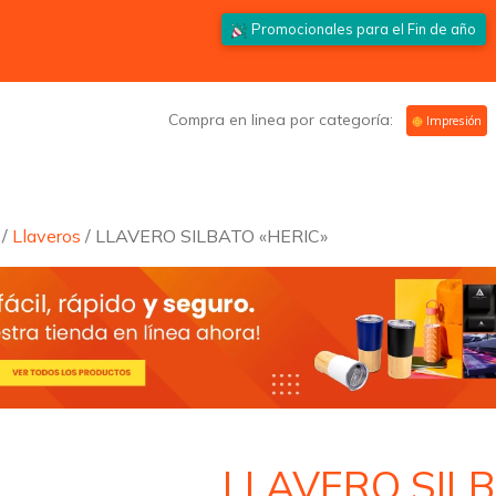
Promocionales para el
Fin de año
Compra en linea por categoría:
Impresión
/
Llaveros
/ LLAVERO SILBATO «HERIC»
LLAVERO SILB