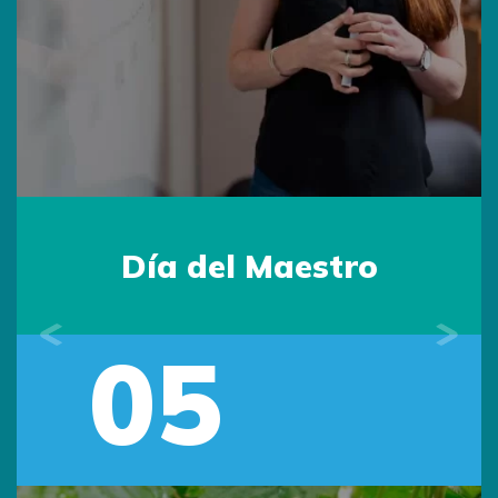
Día del Maestro
05
Previous
Next