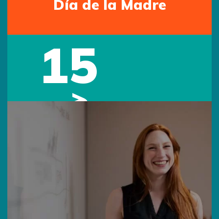
Día de la Madre
15
May