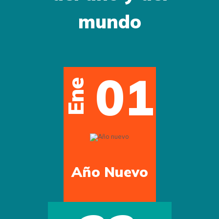
mundo
12
May
Día de la Madre