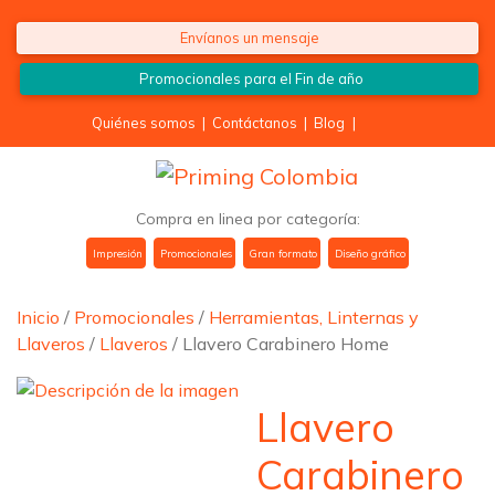
Saltar al contenido
Envíanos un mensaje
Promocionales para el
Fin de año
Quiénes somos
|
Contáctanos
|
Blog
|
Compra en linea por categoría:
Impresión
Promocionales
Gran formato
Diseño gráfico
Inicio
/
Promocionales
/
Herramientas, Linternas y
Llaveros
/
Llaveros
/ Llavero Carabinero Home
Llavero
Carabinero