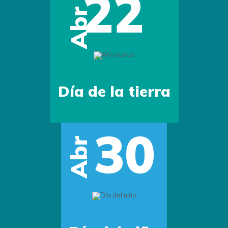
15
May
Día del Maestro
05
Previous
Next
Jun
Día mundial del Medio