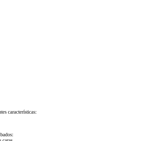
s características:
bados:
s caras