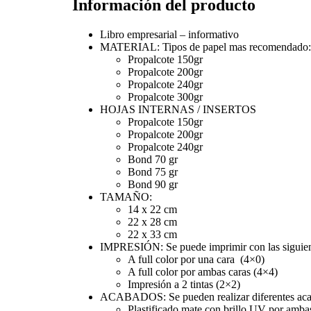
Información del producto
Libro empresarial – informativo
MATERIAL: Tipos de papel mas recomendado:
Propalcote 150gr
Propalcote 200gr
Propalcote 240gr
Propalcote 300gr
HOJAS INTERNAS / INSERTOS
Propalcote 150gr
Propalcote 200gr
Propalcote 240gr
Bond 70 gr
Bond 75 gr
Bond 90 gr
TAMAÑO:
14 x 22 cm
22 x 28 cm
22 x 33 cm
IMPRESIÓN: Se puede imprimir con las siguiente
A full color por una cara (4×0)
A full color por ambas caras (4×4)
Impresión a 2 tintas (2×2)
ACABADOS: Se pueden realizar diferentes aca
Plastificado mate con brillo UV por amba