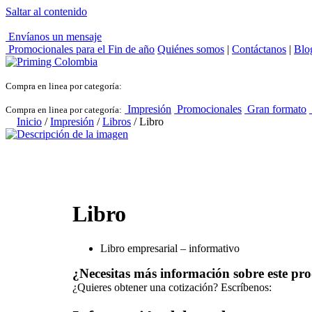
Saltar al contenido
Envíanos un mensaje
Promocionales para el
Fin de año
Quiénes somos
|
Contáctanos
|
Blo
Compra en linea por categoría:
Impresión
Promocionales
Gran formato
Compra en linea por categoría:
Inicio
/
Impresión
/
Libros
/ Libro
Libro
Libro empresarial – informativo
¿Necesitas más información sobre este pr
¿Quieres obtener una cotización? Escríbenos: