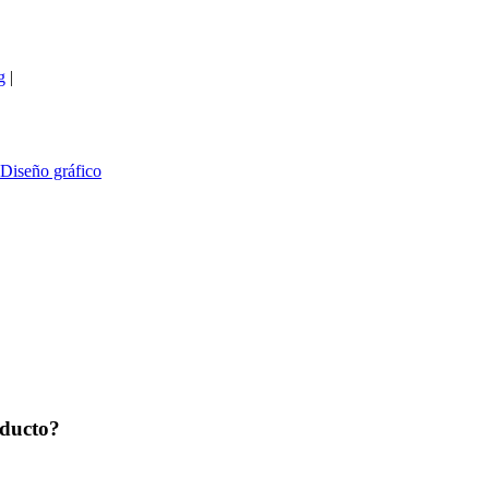
g
|
Diseño gráfico
oducto?