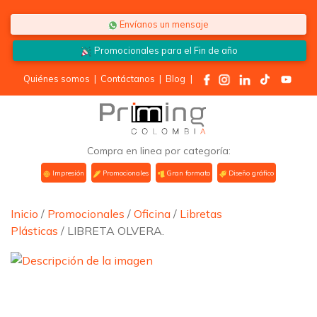
Saltar al contenido
Envíanos un mensaje
Promocionales para el
Fin de año
Quiénes somos
|
Contáctanos
|
Blog
|
Compra en linea por categoría:
Impresión
Promocionales
Gran formato
Diseño gráfico
Inicio
/
Promocionales
/
Oficina
/
Libretas
Plásticas
/ LIBRETA OLVERA.