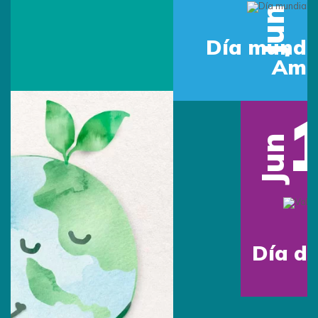
Jun
Día mundial del Medio
Ambiente
16
Jun
Día del Padre