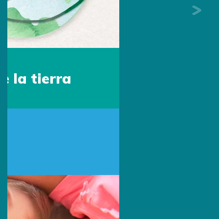
Sede Colombia
Escríbenos por Whatsapp:
313 494 9982
Escríbenos:
contacto@primingcolombia.com
Oficina administrativa:
Calle 90 # 15 - 29 Of. 401
Bogotá, Colombia
Síguenos: