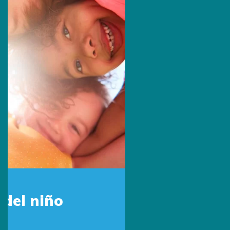
Sede Estados Unidos
Escríbenos por Whatsapp:
+1 (305) 572-5670
Escríbenos:
info@primingusa.com
Visítanos:
1160 Kane Concourse Suite 202, Bay
Harbor Islands
FL 33154 United States
Síguenos: