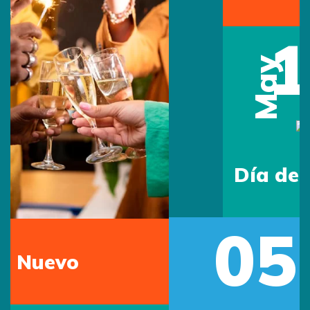
15
May
Día del Maestro
05
Previous
Next