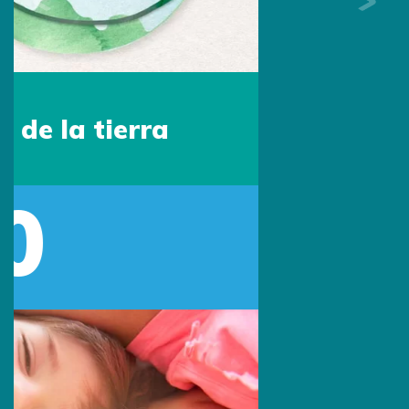
Sede Colombia
Escríbenos por Whatsapp:
313 494 9982
Escríbenos:
contacto@primingcolombia.com
Oficina administrativa:
Calle 90 # 15 - 29 Of. 401
Bogotá, Colombia
Síguenos: