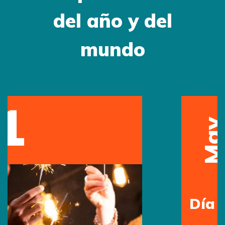
del año y del
mundo
12
May
Día de la Madre