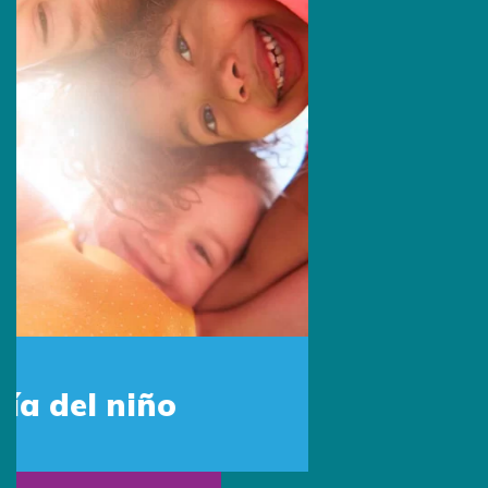
Sede Estados Unidos
Escríbenos por Whatsapp:
+1 (305) 572-5670
Escríbenos:
info@primingusa.com
Visítanos:
1160 Kane Concourse Suite 202, Bay
Harbor Islands
FL 33154 United States
Síguenos: