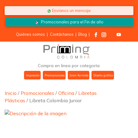
Saltar al contenido
Envíanos un mensaje
Promocionales para el
Fin de año
Quiénes somos
|
Contáctanos
|
Blog
|
Compra en linea por categoría:
Impresión
Promocionales
Gran formato
Diseño gráfico
Inicio
/
Promocionales
/
Oficina
/
Libretas
Plásticas
/ Libreta Colombia Junior