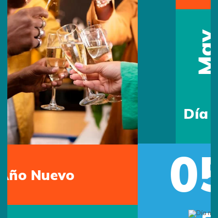
15
May
Día del Maestro
05
Previous
Next