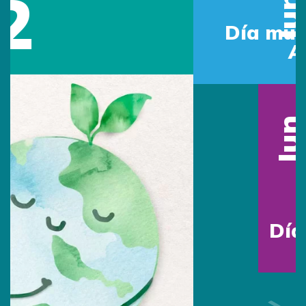
Jun
Día mundial del Medio
Ambiente
16
Jun
Día del Padre