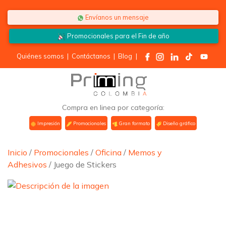
Saltar al contenido
Envíanos un mensaje
Promocionales para el
Fin de año
Quiénes somos
|
Contáctanos
|
Blog
|
Compra en linea por categoría:
Impresión
Promocionales
Gran formato
Diseño gráfico
Inicio
/
Promocionales
/
Oficina
/
Memos y
Adhesivos
/ Juego de Stickers