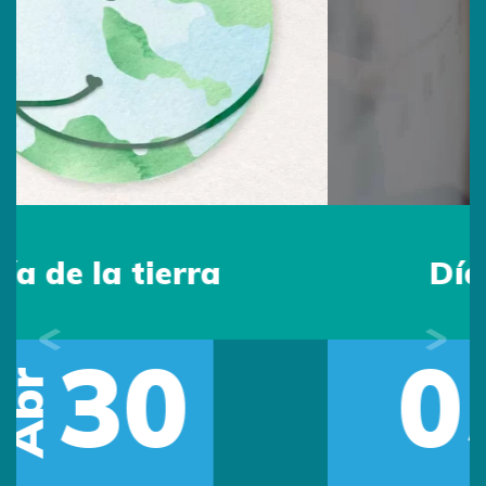
Día del Maestro
05
Previous
Next