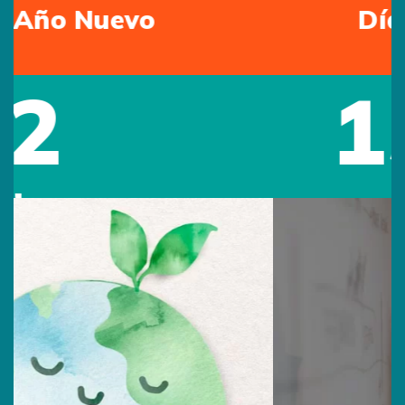
Día de la Madre
15
May