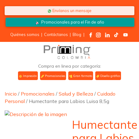
Saltar al contenido
Envíanos un mensaje
Promocionales para el
Fin de año
Quiénes somos
|
Contáctanos
|
Blog
|
Compra en linea por categoría:
Impresión
Promocionales
Gran formato
Diseño gráfico
Inicio
/
Promocionales
/
Salud y Belleza
/
Cuidado
Personal
/ Humectante para Labios Luisa 8,5g
Humectante
para Labios