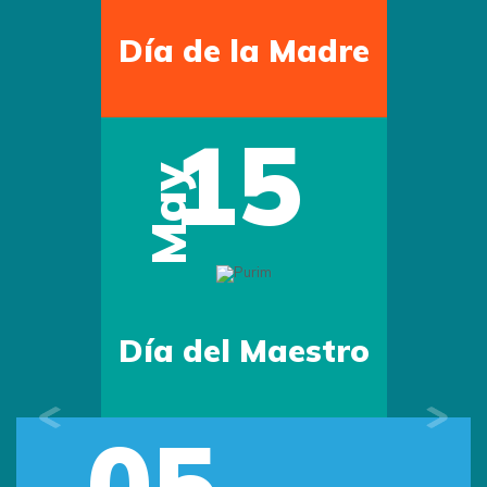
Día de la Madre
15
May
Día del Maestro
05
Previous
Next