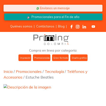
Saltar al contenido
Envíanos un mensaje
Promocionales para el
Fin de año
Quiénes somos
|
Contáctanos
|
Blog
|
Compra en linea por categoría:
Impresión
Promocionales
Gran formato
Diseño gráfico
Inicio
/
Promocionales
/
Tecnología
/
Teléfonos y
Accesorios
/ Estuche Beatles