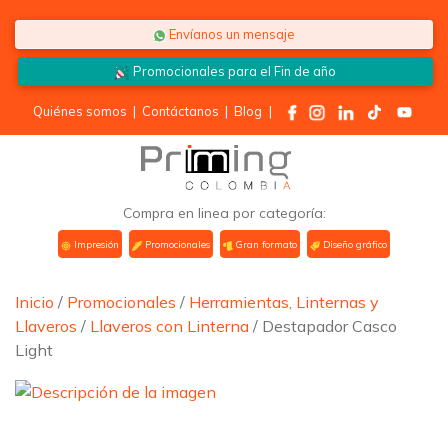
Saltar al contenido
Envíanos un mensaje
Promocionales para el
Fin de año
Quiénes somos
|
Contáctanos
|
Blog
|
Compra en linea por categoría:
Impresión
Promocionales
Gran formato
Diseño gráfico
Inicio
/
Promocionales
/
Herramientas, Linternas y
Llaveros
/
Llaveros con Linterna
/ Destapador Casco
Light