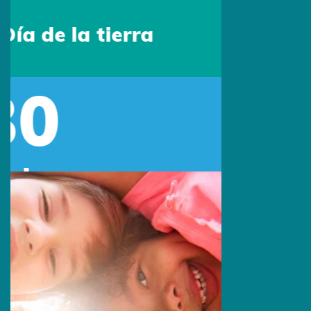
Escríbenos:
contacto@primingcolombia.com
Oficina administrativa:
Calle 90 # 15 - 29 Of. 401
Bogotá, Colombia
Síguenos:
Sede Estados Unidos
Escríbenos por Whatsapp:
+1 (305) 572-5670
Escríbenos:
info@primingusa.com