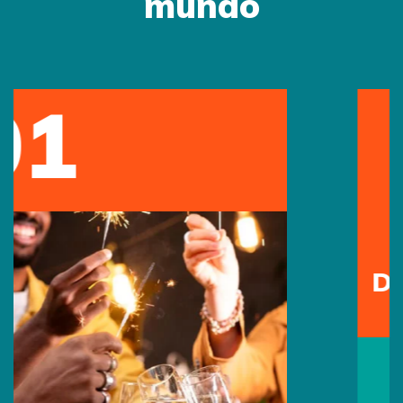
mundo
12
May
Día de la Madre
15