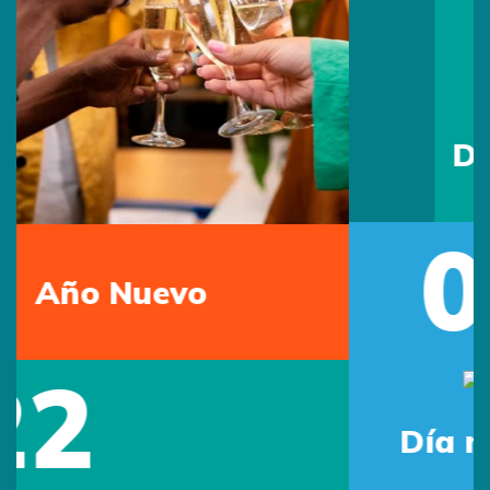
May
Día del Maestro
05
Previous
Next
Jun
Día mundial del Medio
Ambiente