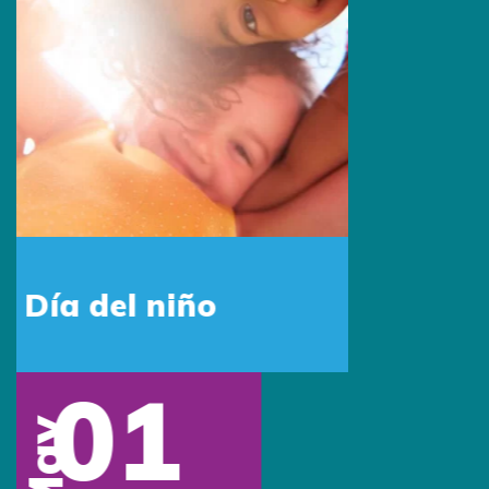
Visítanos:
1160 Kane Concourse Suite 202, Bay
Harbor Islands
FL 33154 United States
Síguenos:
Conócenos
Quiénes somos
Beneficios
Tipos de marcación