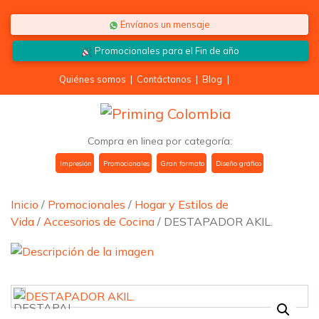
Saltar al contenido
Envíanos un mensaje
Promocionales para el
Fin de año
Quiénes somos
|
Contáctanos
|
Blog
|
Compra en linea por categoría:
Impresión
Promocionales
Gran formato
Diseño gráfico
Inicio
/
Promocionales
/
Hogar y Estilos de
Vida
/
Accesorios de Cocina
/ DESTAPADOR AKIL.