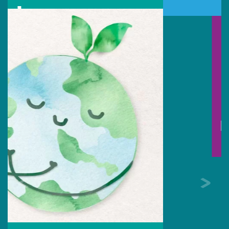
16
Jun
Día del Padre
Sede Colombia
Escríbenos por Whatsapp:
313 494 9982