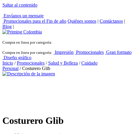
Saltar al contenido
Envíanos un mensaje
Promocionales para el
Fin de año
Quiénes somos
|
Contáctanos
|
Blog
|
Compra en linea por categoría:
Impresión
Promocionales
Gran formato
Compra en linea por categoría:
Diseño gráfico
Inicio
/
Promocionales
/
Salud y Belleza
/
Cuidado
Personal
/ Costurero Glib
Costurero Glib