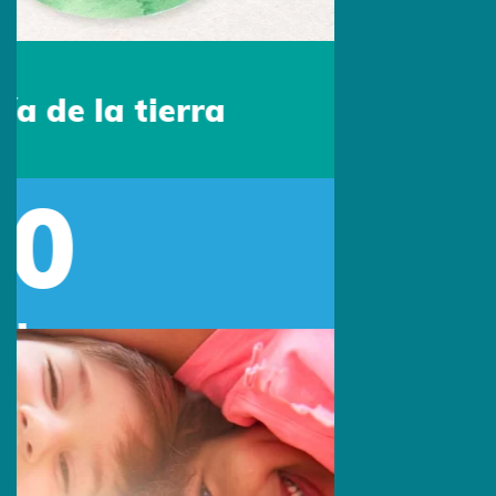
Sede Colombia
Escríbenos por Whatsapp:
313 494 9982
Escríbenos:
contacto@primingcolombia.com
Oficina administrativa:
Calle 90 # 15 - 29 Of. 401
Bogotá, Colombia
Síguenos:
Sede Estados Unidos