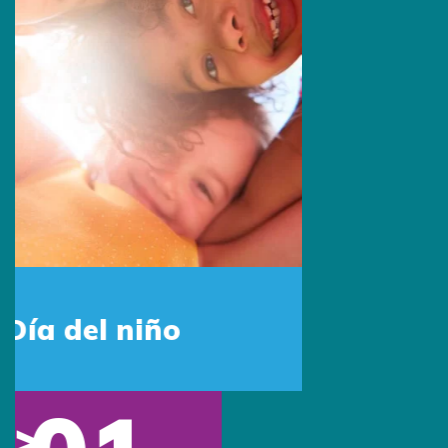
Escríbenos por Whatsapp:
+1 (305) 572-5670
Escríbenos:
info@primingusa.com
Visítanos:
1160 Kane Concourse Suite 202, Bay
Harbor Islands
FL 33154 United States
Síguenos:
Conócenos
Quiénes somos