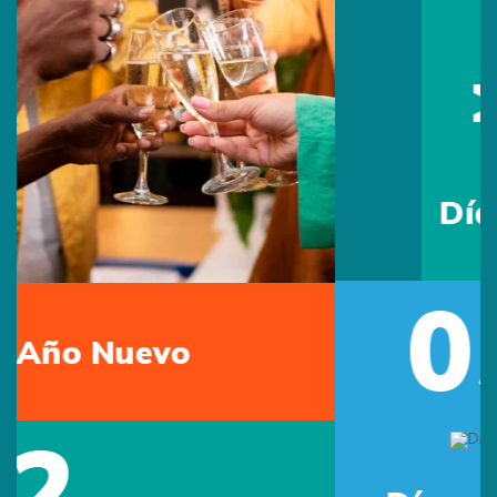
15
May
Día del Maestro
05
Previous
Next
Jun