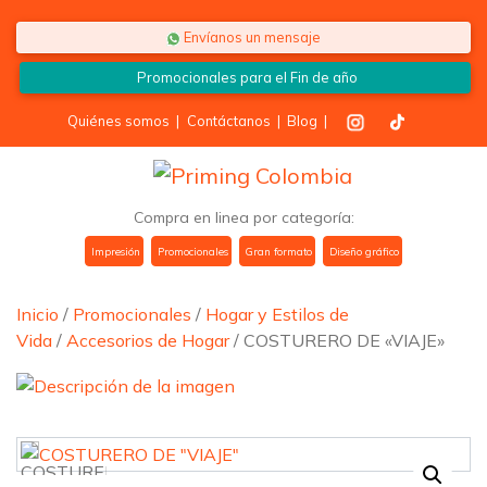
Saltar al contenido
Envíanos un mensaje
Promocionales para el
Fin de año
Quiénes somos
|
Contáctanos
|
Blog
|
Compra en linea por categoría:
Impresión
Promocionales
Gran formato
Diseño gráfico
Inicio
/
Promocionales
/
Hogar y Estilos de
Vida
/
Accesorios de Hogar
/ COSTURERO DE «VIAJE»