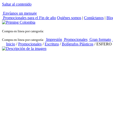
Saltar al contenido
Envíanos un mensaje
Promocionales para el
Fin de año
Quiénes somos
|
Contáctanos
|
Blo
Compra en linea por categoría:
Impresión
Promocionales
Gran formato
Compra en linea por categoría:
Inicio
/
Promocionales
/
Escritura
/
Bolígrafos Plásticos
/ ESFERO 