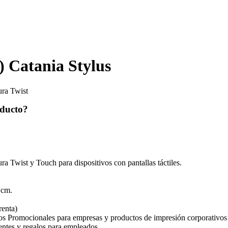
atania Stylus
ra Twist
oducto?
ist y Touch para dispositivos con pantallas táctiles.
cm.
renta)
os Promocionales para empresas y productos de impresión corporativos
ientes y regalos para empleados.