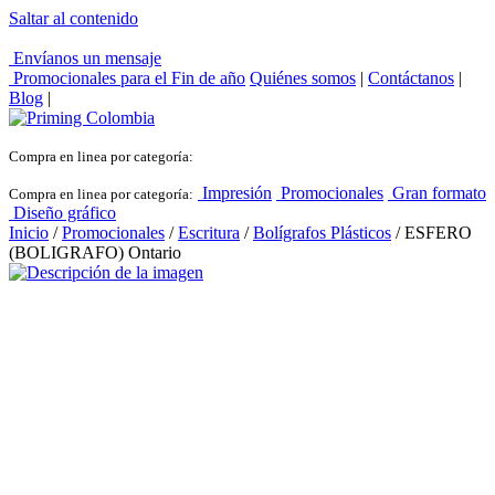
Saltar al contenido
Envíanos un mensaje
Promocionales para el
Fin de año
Quiénes somos
|
Contáctanos
|
Blog
|
Compra en linea por categoría:
Impresión
Promocionales
Gran formato
Compra en linea por categoría:
Diseño gráfico
Inicio
/
Promocionales
/
Escritura
/
Bolígrafos Plásticos
/ ESFERO
(BOLIGRAFO) Ontario