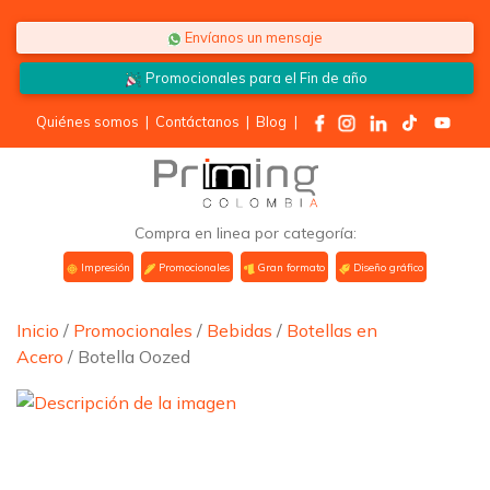
Saltar al contenido
Envíanos un mensaje
Promocionales para el
Fin de año
Quiénes somos
|
Contáctanos
|
Blog
|
Compra en linea por categoría:
Impresión
Promocionales
Gran formato
Diseño gráfico
Inicio
/
Promocionales
/
Bebidas
/
Botellas en
Acero
/ Botella Oozed