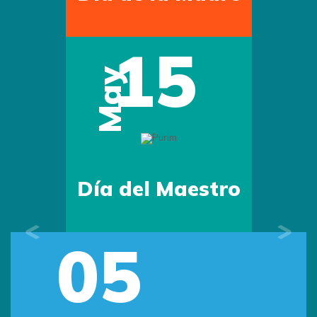
15
May
Día del Maestro
05
Previous
Next