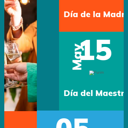
Día de la Madre
15
May
Día del Maestro
05
Previous
Next