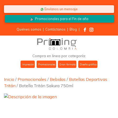
Saltar al contenido
Envíanos un mensaje
Promocionales para el
Fin de año
Quiénes somos
|
Contáctanos
|
Blog
|
Compra en linea por categoría:
Impresión
Promocionales
Gran formato
Diseño gráfico
Inicio
/
Promocionales
/
Bebidas
/
Botellas Deportivas
Tritán
/ Botella Tritán Sakura 750ml