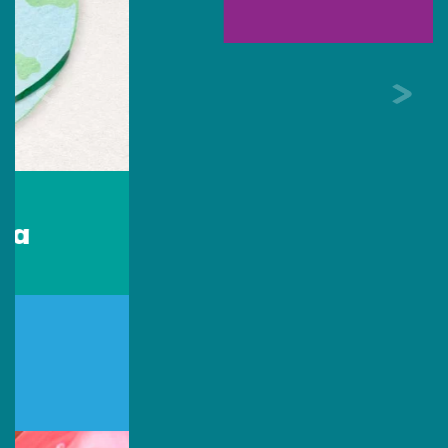
Sede Colombia
Escríbenos por Whatsapp:
313 494 9982
Escríbenos:
contacto@primingcolombia.com
Oficina administrativa:
Calle 90 # 15 - 29 Of. 401
Bogotá, Colombia