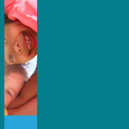
Síguenos:
Sede Estados Unidos
Escríbenos por Whatsapp:
+1 (305) 572-5670
Escríbenos:
info@primingusa.com
Visítanos:
1160 Kane Concourse Suite 202, Bay
Harbor Islands
FL 33154 United States