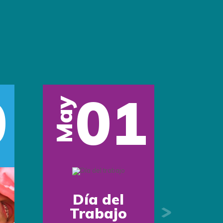
0
01
May
Día del
Trabajo
Next