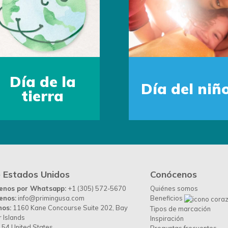
Día de la
Día del niñ
tierra
 Estados Unidos
Conócenos
benos por Whatsapp:
+1 (305) 572-5670
Quiénes somos
enos:
info@primingusa.com
Beneficios
nos:
1160 Kane Concourse Suite 202, Bay
Tipos de marcación
 Islands
Inspiración
54 United States
Preguntas frecuentes