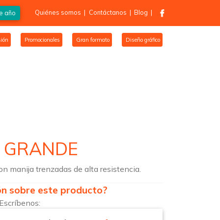
Quiénes somos
|
Contáctanos
|
Blog
|
de año
ión
Promocionales
Gran formato
Diseño gráfico
T GRANDE
on manija trenzadas de alta resistencia.
ón sobre este producto?
Escríbenos: