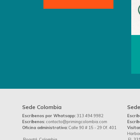
Sede Colombia
Sede
Escríbenos por Whatsapp:
313 494 9982
Escrí
Escríbenos:
contacto@primingcolombia.com
Escríb
Oficina administrativa:
Calle 90 # 15 - 29 Of. 401
Visíta
Harbor
Bogotá, Colombia
FL 331