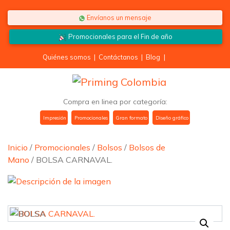
Saltar al contenido
Envíanos un mensaje
Promocionales para el
Fin de año
Quiénes somos
|
Contáctanos
|
Blog
|
Compra en linea por categoría:
Impresión
Promocionales
Gran formato
Diseño gráfico
Inicio
/
Promocionales
/
Bolsos
/
Bolsos de
Mano
/ BOLSA CARNAVAL.