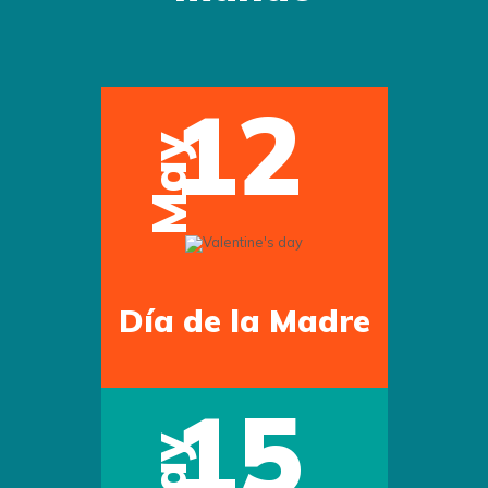
12
May
Día de la Madre
15
May