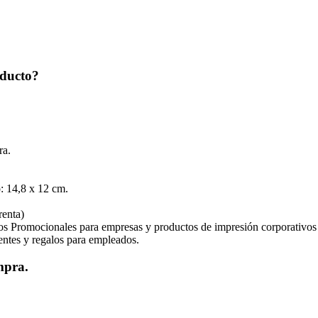
oducto?
ra.
4,8 x 12 cm.
renta)
os Promocionales para empresas y productos de impresión corporativos
ientes y regalos para empleados.
mpra.