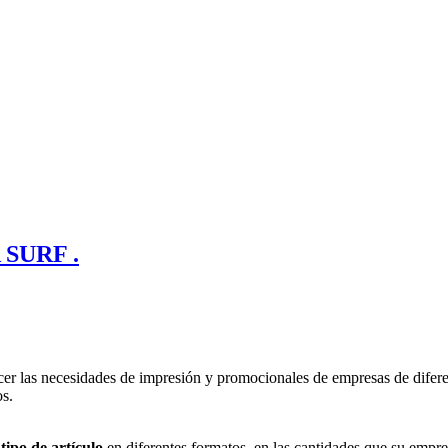
SURF .
er las necesidades de impresión y promocionales de empresas de difere
os.
tipo de artículo
en diferentes formatos, en las cantidades que su empre