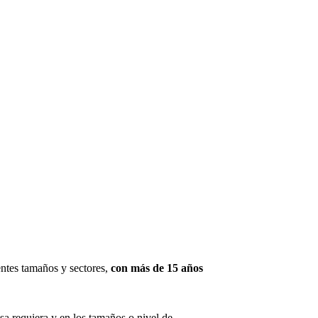
ntes tamaños y sectores,
con más de 15 años
sa requiera y en los tamaños o nivel de