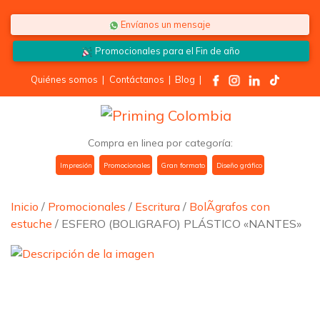
Saltar al contenido
Envíanos un mensaje
Promocionales para el
Fin de año
Quiénes somos
|
Contáctanos
|
Blog
|
Compra en linea por categoría:
Impresión
Promocionales
Gran formato
Diseño gráfico
Inicio
/
Promocionales
/
Escritura
/
BolÃ­grafos con
estuche
/ ESFERO (BOLIGRAFO) PLÁSTICO «NANTES»