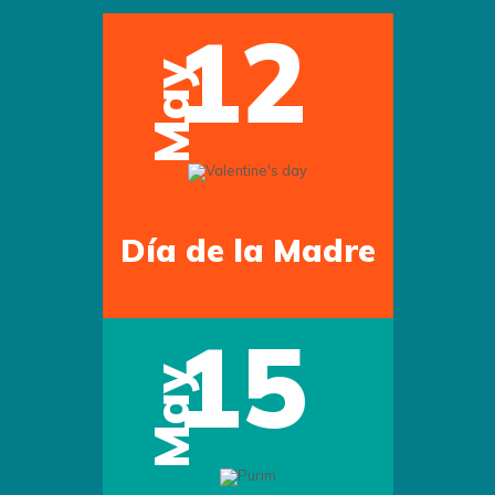
12
May
Día de la Madre
15
May