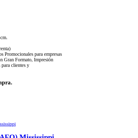
cm.
renta)
os Promocionales para empresas
ión Gran Formato, Impresión
 para clientes y
mpra.
O) Mississippi