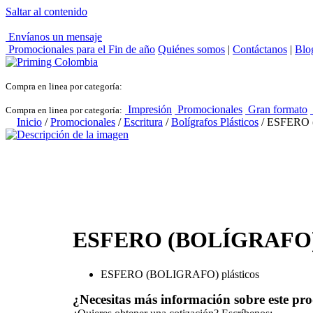
Saltar al contenido
Envíanos un mensaje
Promocionales para el
Fin de año
Quiénes somos
|
Contáctanos
|
Blo
Compra en linea por categoría:
Impresión
Promocionales
Gran formato
Compra en linea por categoría:
Inicio
/
Promocionales
/
Escritura
/
Bolígrafos Plásticos
/ ESFERO
ESFERO (BOLÍGRAFO)
ESFERO (BOLIGRAFO) plásticos
¿Necesitas más información sobre este pr