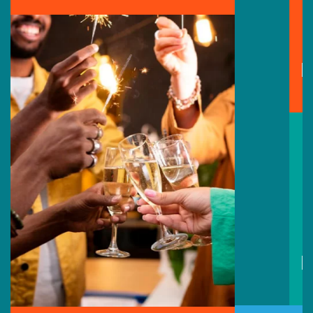
Día de la Madre
15
May
Día del Maestro
Previous
Next