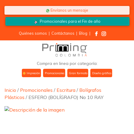
Saltar al contenido
Envíanos un mensaje
Promocionales para el
Fin de año
Quiénes somos
|
Contáctanos
|
Blog
|
Compra en linea por categoría:
Impresión
Promocionales
Gran formato
Diseño gráfico
Inicio
/
Promocionales
/
Escritura
/
Bolígrafos
Plásticos
/ ESFERO (BOLÍGRAFO) No 10 RAY