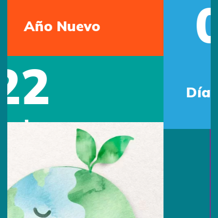
05
Jun
Día mundial del Medio
Ambiente
16
Jun