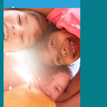
Síguenos:
Sede Estados Unidos
Escríbenos por Whatsapp:
+1 (305) 572-5670
Escríbenos:
info@primingusa.com
Visítanos:
1160 Kane Concourse Suite 202, Bay
Harbor Islands
FL 33154 United States