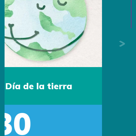
Día del Padre
Sede Colombia
Escríbenos por Whatsapp:
313 494 9982
Escríbenos:
contacto@primingcolombia.com
Oficina administrativa:
Calle 90 # 15 - 29 Of. 401
Bogotá, Colombia