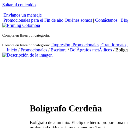
Saltar al contenido
Envíanos un mensaje
Promocionales para el
Fin de año
Quiénes somos
|
Contáctanos
|
Blo
Compra en linea por categoría:
Impresión
Promocionales
Gran formato
Compra en linea por categoría:
Inicio
/
Promocionales
/
Escritura
/
BolÃ­grafos metÃ¡licos
/ Bolígr
Bolígrafo Cerdeña
Bolígrafo de aluminio. El clip de hierro proporciona una
prolongada. Mecanismo de apertura Twist.