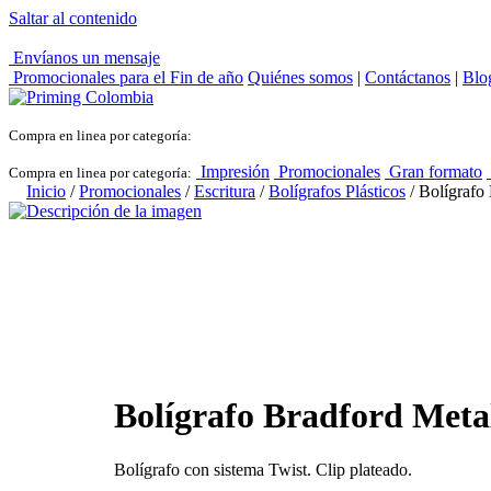
Saltar al contenido
Envíanos un mensaje
Promocionales para el
Fin de año
Quiénes somos
|
Contáctanos
|
Blo
Compra en linea por categoría:
Impresión
Promocionales
Gran formato
Compra en linea por categoría:
Inicio
/
Promocionales
/
Escritura
/
Bolígrafos Plásticos
/ Bolígrafo
Bolígrafo Bradford Meta
Bolígrafo con sistema Twist. Clip plateado.