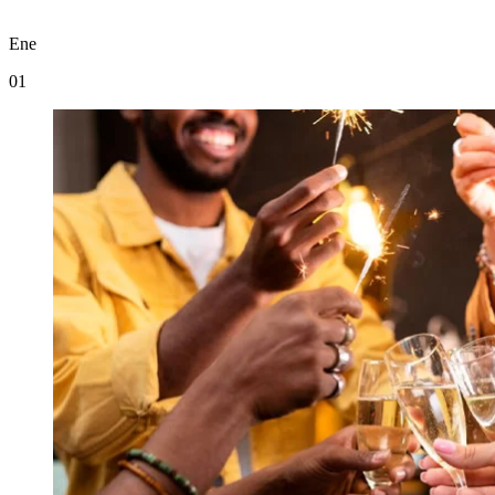
Ene
01