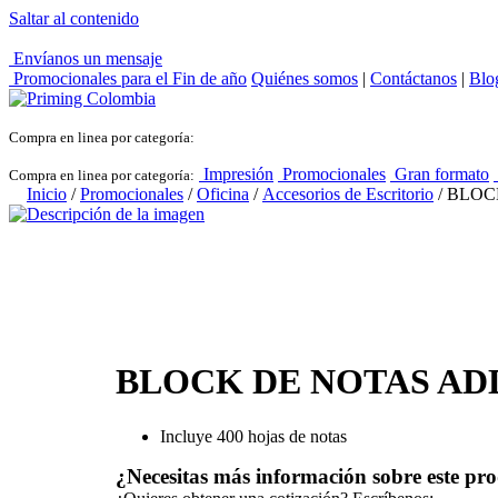
Saltar al contenido
Envíanos un mensaje
Promocionales para el
Fin de año
Quiénes somos
|
Contáctanos
|
Blo
Compra en linea por categoría:
Impresión
Promocionales
Gran formato
Compra en linea por categoría:
Inicio
/
Promocionales
/
Oficina
/
Accesorios de Escritorio
/ BLOC
BLOCK DE NOTAS AD
Incluye 400 hojas de notas
¿Necesitas más información sobre este pr