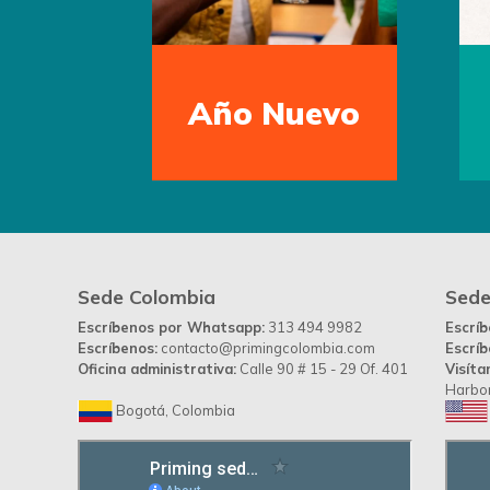
Año Nuevo
Sede Colombia
Sede
Escríbenos por Whatsapp:
313 494 9982
Escrí
Escríbenos:
contacto@primingcolombia.com
Escríb
Oficina administrativa:
Calle 90 # 15 - 29 Of. 401
Visíta
Harbor
Bogotá, Colombia