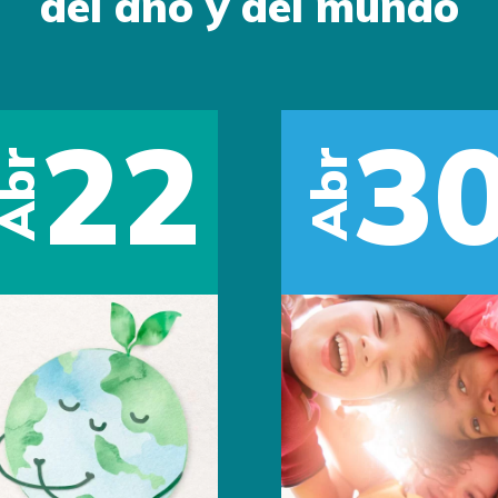
del año y del mundo
22
3
Abr
Abr