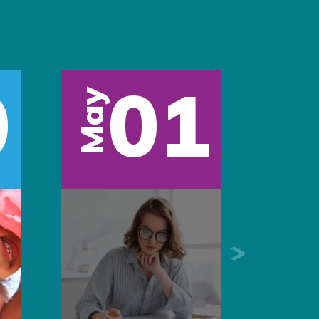
0
01
May
Next