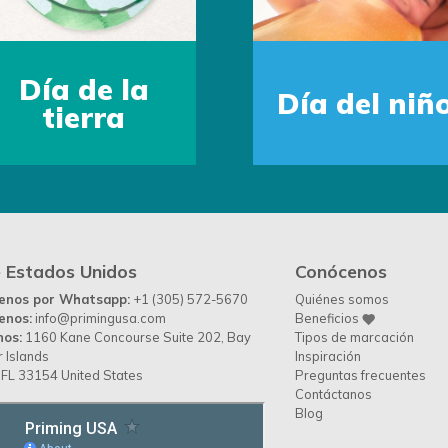
Día de la
Día del niñ
tierra
 Estados Unidos
Conócenos
benos por Whatsapp:
+1 (305) 572-5670
Quiénes somos
enos:
info@primingusa.com
Beneficios
nos:
1160 Kane Concourse Suite 202, Bay
Tipos de marcación
 Islands
Inspiración
FL 33154 United States
Preguntas frecuentes
Contáctanos
Blog