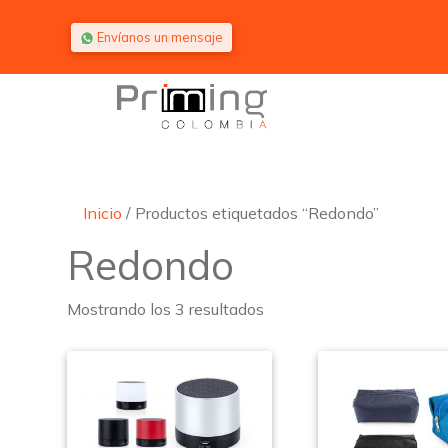
Saltar al contenido
Envíanos un mensaje
Inicio
/ Productos etiquetados “Redondo”
Redondo
Mostrando los 3 resultados