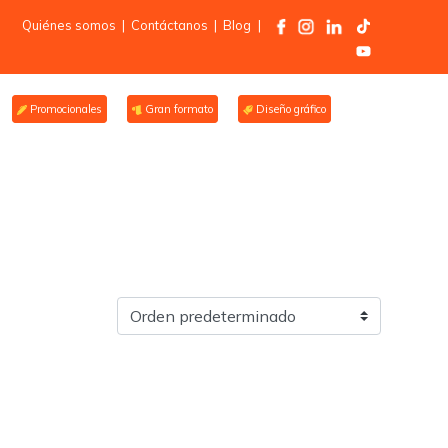
Quiénes somos
|
Contáctanos
|
Blog
|
Promocionales
Gran formato
Diseño gráfico